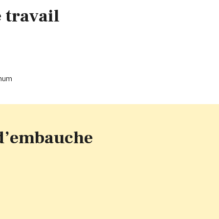
 travail
imum
s d’embauche