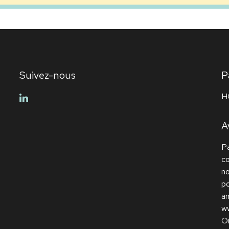
Suivez-nous
P
H
linkedin
A
Pa
c
no
po
am
ww
O