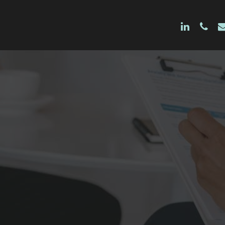
linkedin
phon
e