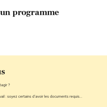
t un programme
us
éagir ?
ail : soyez certains d’avoir les documents requis…