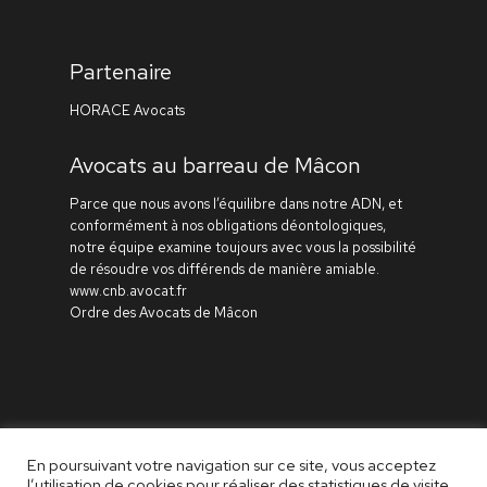
Partenaire
HORACE Avocats
Avocats au barreau de Mâcon
Parce que nous avons l’équilibre dans notre ADN, et
conformément à nos obligations déontologiques,
notre équipe examine toujours avec vous la possibilité
de résoudre vos différends de manière amiable.
www.cnb.avocat.fr
Ordre des Avocats de Mâcon
En poursuivant votre navigation sur ce site, vous acceptez
© AELIS Avocats -
Mentions légales
-
Données
l’utilisation de cookies pour réaliser des statistiques de visite.