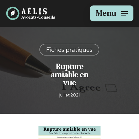
Skip
to
Menu
main
content
Fiches pratiques
Rupture
amiable en
vue
juillet 2021