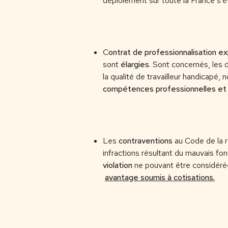
déploiement sur toute la France s’é
C
ontrat de professionnalisation e
sont
élargies
. Sont concernés, les
la qualité de travailleur handicapé,
compétences professionnelles et n
Les
contraventions
au Code de la 
infractions résultant du mauvais fon
violation
ne pouvant être considéré
avantage soumis à cotisations.