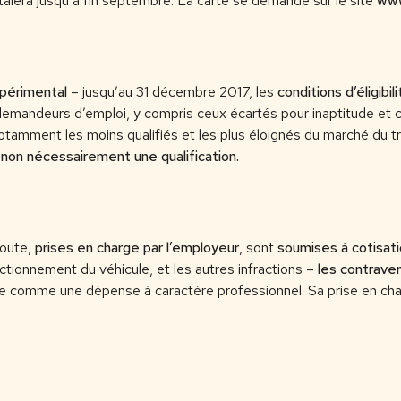
talera jusqu’à fin septembre. La carte se demande sur le site
www
xpérimental
– jusqu’au 31 décembre 2017, les
conditions d’éligibil
 demandeurs d’emploi, y compris ceux écartés pour inaptitude et
 notamment les moins qualifiés et les plus éloignés du marché du tr
on nécessairement une qualification.
route,
prises en charge par l’employeur
, sont
soumises à cotisat
ctionnement du véhicule, et les autres infractions –
les contrave
e comme une dépense à caractère professionnel. Sa prise en c