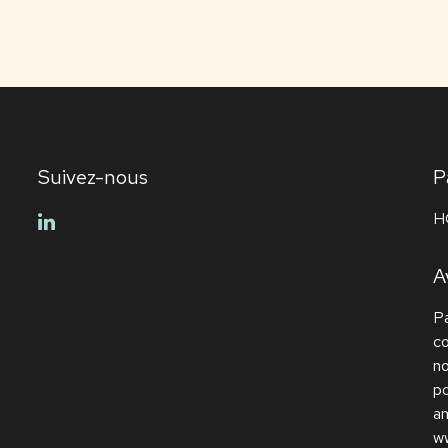
Suivez-nous
P
H
linkedin
A
Pa
c
no
po
am
ww