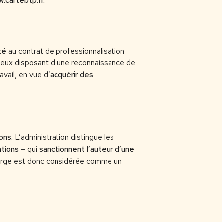
.cartebtp.fr.
ité
au contrat de professionnalisation
 ceux disposant d’une reconnaissance de
avail, en vue d’
acquérir des
ions.
L’administration distingue les
ntions
– qui
sanctionnent l’auteur d’une
harge est donc considérée comme un