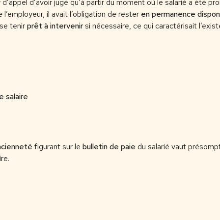
d’appel d’avoir jugé qu’à partir du moment où le salarié a été pr
’employeur, il avait l’obligation de rester
en permanence dispon
se tenir
prêt à intervenir
si nécessaire, ce qui caractérisait l’exis
e salaire
ncienneté
figurant sur le
bulletin de paie
du salarié vaut présompt
re.