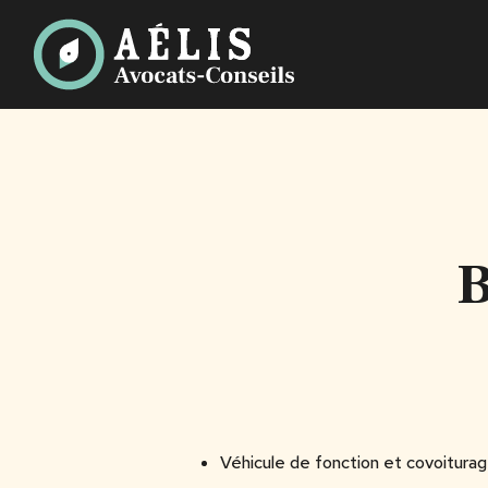
Skip
to
main
content
B
Véhicule de fonction et covoitura