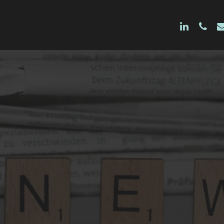
linkedin
phon
e