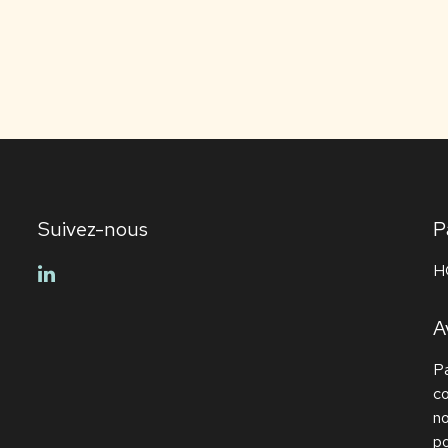
Suivez-nous
P
H
linkedin
A
Pa
c
no
po