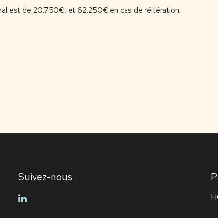
l est de 20.750€, et 62.250€ en cas de réitération.
Suivez-nous
P
H
linkedin