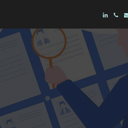
linkedin
phon
e