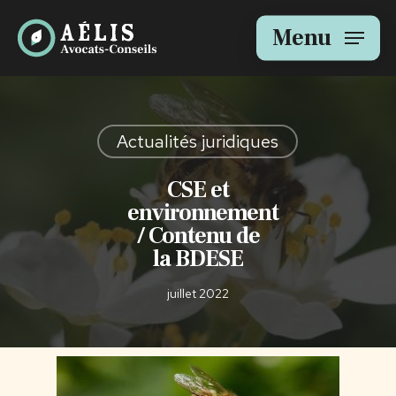
Skip
to
Menu
main
content
Actualités juridiques
CSE et
environnement
/ Contenu de
la BDESE
juillet 2022