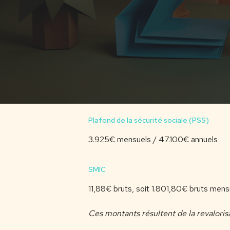
Plafond de la sécurité sociale (PSS)
3.925€ mensuels / 47.100€ annuels
SMIC
11,88€ bruts, soit 1.801,80€ bruts me
Ces montants résultent de la revalor