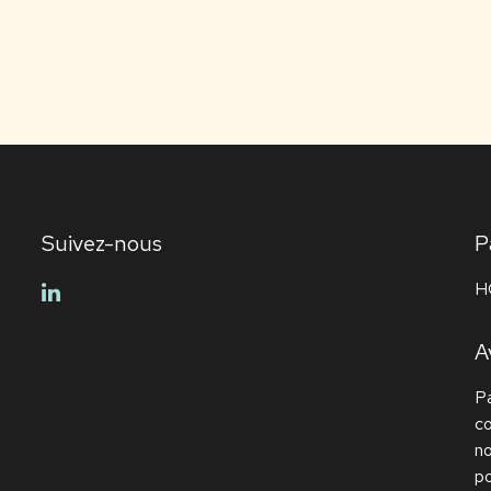
Suivez-nous
P
H
linkedin
A
Pa
c
no
po