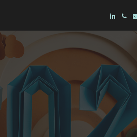
linkedin
phon
e