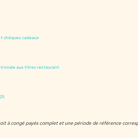
 et chèques cadeaux
atronale aux titres restaurant
025
droit à congé payés complet et une période de référence corresp