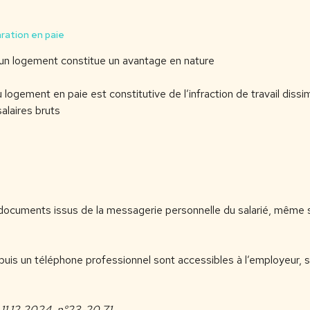
aration en paie
 d’un logement constitue un avantage en nature
 logement en paie est constitutive de l’infraction de travail dissi
alaires bruts
documents issus de la messagerie personnelle du salarié, même s
is un téléphone professionnel sont accessibles à l’employeur, sa
t 11.12.2024, n°23-20.71