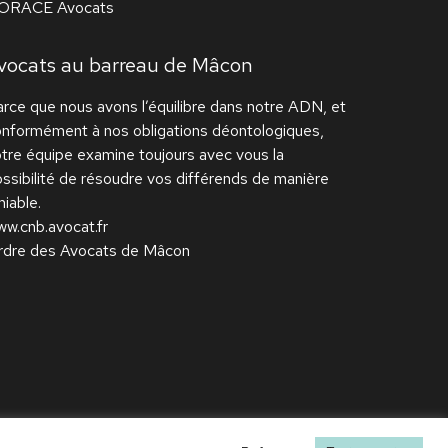
ORACE Avocats
vocats au barreau de Mâcon
rce que nous avons l’équilibre dans notre ADN, et
onformément à nos obligations déontologiques,
tre équipe examine toujours avec vous la
ssibilité de résoudre vos différends de manière
iable.
w.cnb.avocat.fr
rdre des Avocats de Mâcon
ONCEPT