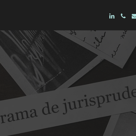
linkedin
phon
e